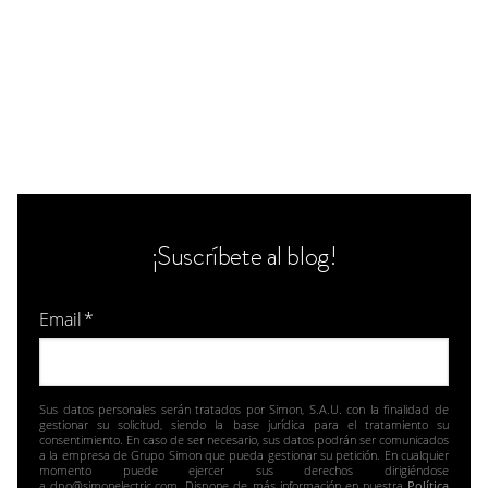
¡Suscríbete al blog!
Email
*
Sus datos personales serán tratados por Simon, S.A.U. con la finalidad de
gestionar su solicitud, siendo la base jurídica para el tratamiento su
consentimiento. En caso de ser necesario, sus datos podrán ser comunicados
a la empresa de Grupo Simon que pueda gestionar su petición. En cualquier
momento puede ejercer sus derechos dirigiéndose
a dpo@simonelectric.com. Dispone de más información en nuestra
Política