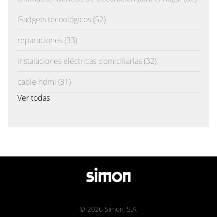
Gadgets tecnológicos
(52)
reparaciones
(33)
instalaciones eléctricas domiciliarias
(32)
cable hdmi
(31)
Ver todas
© 2026 Simon, S.A.