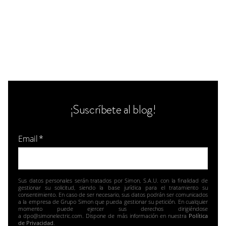
¡Suscríbete al blog!
Email
*
Sus datos personales serán tratados por Simon, S.A.U. con la finalidad de
gestionar su solicitud, siendo la base jurídica para el tratamiento su
consentimiento. En caso de ser necesario, sus datos podrán ser comunicados
a la empresa de Grupo Simon que pueda gestionar su petición. En cualquier
momento puede ejercer sus derechos dirigiéndose
a dpo@simonelectric.com. Dispone de más información en nuestra
Política
de Privacidad
.