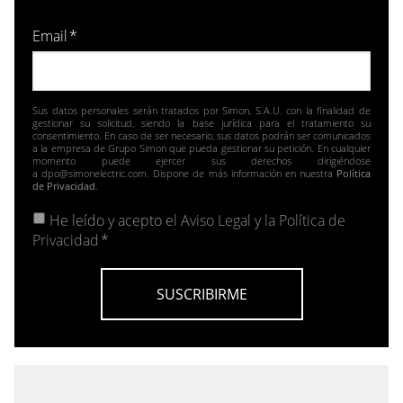
Email
*
Sus datos personales serán tratados por Simon, S.A.U. con la finalidad de
gestionar su solicitud, siendo la base jurídica para el tratamiento su
consentimiento. En caso de ser necesario, sus datos podrán ser comunicados
a la empresa de Grupo Simon que pueda gestionar su petición. En cualquier
momento puede ejercer sus derechos dirigiéndose
a dpo@simonelectric.com. Dispone de más información en nuestra
Política
de Privacidad
.
He leído y acepto el
Aviso Legal y la Política de
Privacidad
*