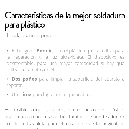
Características de la mejor soldadura
para plástico
El pack lleva incorporado:
El bolígrafo
Bondic,
con el plástico que se utiliza para
la reparación y la luz ultravioleta. El dispositivo es
desmontable, para una mayor comodidad si hay que
utilizar recambios en él.
Dos paños
para limpiar la superficie del aparato a
reparar.
Una
lima
para lograr un mejor acabado.
Es posible adquirir, aparte, un repuesto del plástico
líquido para cuando se acabe. También se puede adquirir
una luz ultravioleta para el caso de que la original se