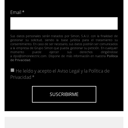
Email
*
Sus datos personales serán tratados por Simon, S.A.U. con la finalidad de
gestionar su solicitud, siendo la base jurídica para el tratamiento su
consentimiento. En caso de ser necesario, sus datos podrán ser comunicados
a la empresa de Grupo Simon que pueda gestionar su petición. En cualquier
momento puede ejercer sus derechos dirigiéndose
a dpo@simonelectric.com. Dispone de más información en nuestra
Política
de Privacidad
.
He leído y acepto el
Aviso Legal y la Política de
Privacidad
*