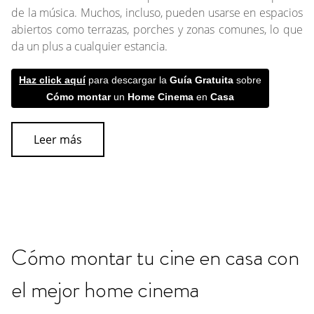
de la música. Muchos, incluso, pueden usarse en espacios
abiertos como terrazas, porches y zonas comunes, lo que
da un plus a cualquier estancia.
Haz click aquí
para descargar la
Guía Gratuita
sobre
Cómo montar
un
Home Cinema
en
Casa
Leer más
Cómo montar tu cine en casa con
el mejor home cinema