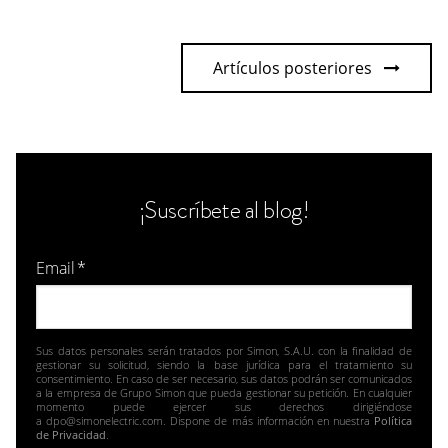
Artículos posteriores
¡Suscríbete al blog!
Email
*
Sus datos personales serán tratados por Simon, S.A.U. con la finalidad de
gestionar su solicitud, siendo la base jurídica para el tratamiento su
consentimiento. En caso de ser necesario, sus datos podrán ser comunicados
a la empresa de Grupo Simon que pueda gestionar su petición. En cualquier
momento puede ejercer sus derechos dirigiéndose
a dpo@simonelectric.com. Dispone de más información en nuestra
Política
de Privacidad
.