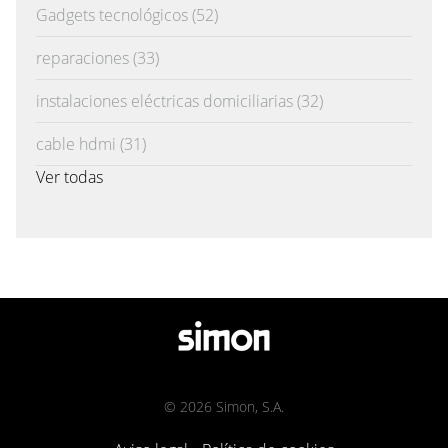
Gadgets tecnológicos
(52)
reparaciones
(33)
instalaciones eléctricas domiciliarias
(32)
cable hdmi
(31)
Ver todas
© 2026 Simon, S.A.