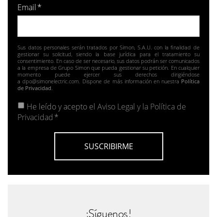
Email
*
Sus datos personales serán tratados por Simon, S.A.U. con la finalidad de
gestionar su solicitud, siendo la base jurídica para el tratamiento su
consentimiento. En caso de ser necesario, sus datos podrán ser comunicados
a la empresa de Grupo Simon que pueda gestionar su petición. En cualquier
momento puede ejercer sus derechos dirigiéndose
a dpo@simonelectric.com. Dispone de más información en nuestra
Política
de Privacidad
.
He leído y acepto el
Aviso Legal y la Política de
Privacidad
*
¡Síguenos!