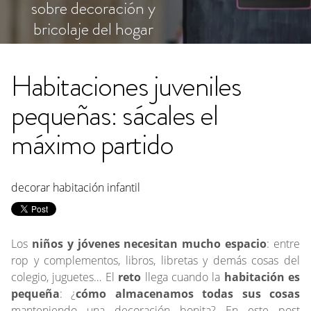
sobre decoración y
bricolaje del hogar
Habitaciones juveniles
pequeñas: sácales el
máximo partido
decorar habitación infantil
Los
niños y jóvenes necesitan mucho espacio
: entre
rop y complementos, libros, libretas y demás cosas del
colegio, juguetes… El
reto
llega cuando la
habitación es
pequeña
: ¿
cómo almacenamos todas sus cosas
manteniendo una decoración bonita? En este post