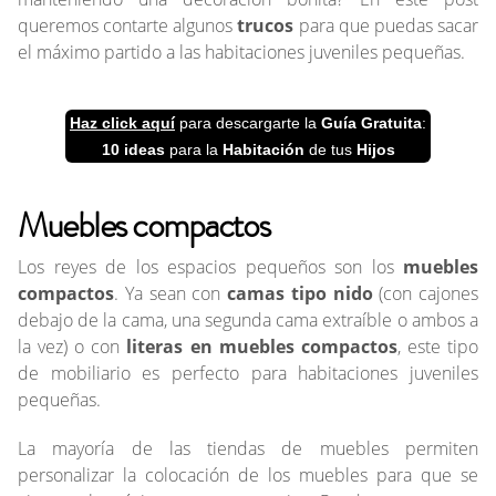
queremos contarte algunos
trucos
para que puedas sacar
el máximo partido a las habitaciones juveniles pequeñas.
Haz click aquí
para descargarte la
Guía
Gratuita
:
10 ideas
para la
Habitación
de tus
Hijos
Muebles compactos
Los reyes de los espacios pequeños son los
muebles
compactos
. Ya sean con
camas tipo nido
(con cajones
debajo de la cama, una segunda cama extraíble o ambos a
la vez) o con
literas en muebles compactos
, este tipo
de mobiliario es perfecto para habitaciones juveniles
pequeñas.
La mayoría de las tiendas de muebles permiten
personalizar la colocación de los muebles para que se