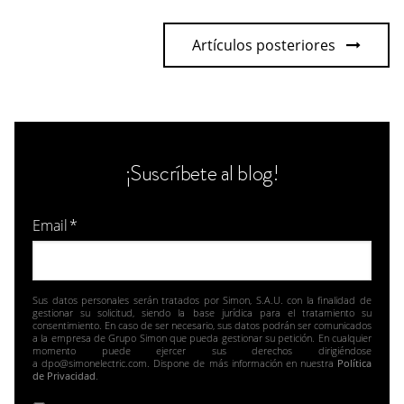
Artículos posteriores
¡Suscríbete al blog!
Email
*
Sus datos personales serán tratados por Simon, S.A.U. con la finalidad de
gestionar su solicitud, siendo la base jurídica para el tratamiento su
consentimiento. En caso de ser necesario, sus datos podrán ser comunicados
a la empresa de Grupo Simon que pueda gestionar su petición. En cualquier
momento puede ejercer sus derechos dirigiéndose
a dpo@simonelectric.com. Dispone de más información en nuestra
Política
de Privacidad
.