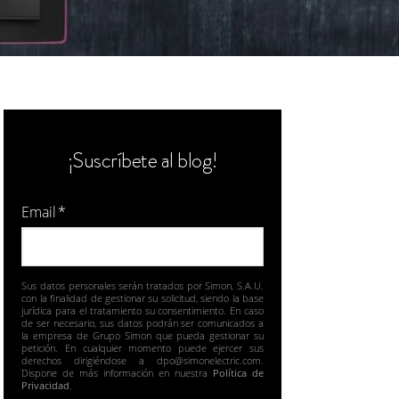
¡Suscríbete al blog!
Email
*
Sus datos personales serán tratados por Simon, S.A.U.
con la finalidad de gestionar su solicitud, siendo la base
jurídica para el tratamiento su consentimiento. En caso
de ser necesario, sus datos podrán ser comunicados a
la empresa de Grupo Simon que pueda gestionar su
petición. En cualquier momento puede ejercer sus
derechos dirigiéndose a dpo@simonelectric.com.
Dispone de más información en nuestra
Política de
Privacidad
.