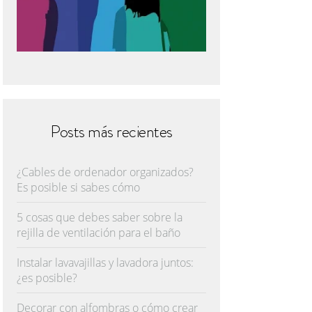
Posts más recientes
¿Cables de ordenador organizados?
Es posible si sabes cómo
5 cosas que debes saber sobre la
rejilla de ventilación para el baño
Instalar lavavajillas y lavadora juntos:
¿es posible?
Decorar con alfombras o cómo crear