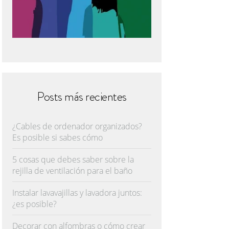
Posts más recientes
¿Cables de ordenador organizados?
Es posible si sabes cómo
5 cosas que debes saber sobre la
rejilla de ventilación para el baño
Instalar lavavajillas y lavadora juntos:
¿es posible?
Decorar con alfombras o cómo crear