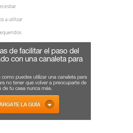
ecesitar
 a utilizar
 requeridos