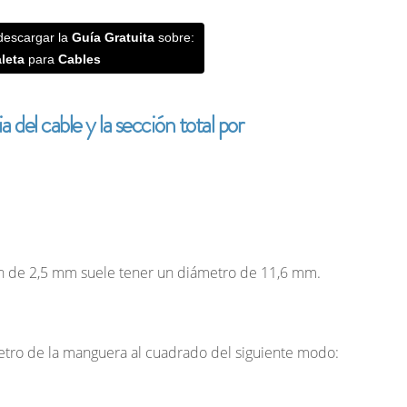
descargar la
Guía
Gratuita
sobre:
leta
para
Cables
 del cable y la sección total por
 de 2,5 mm suele tener un diámetro de 11,6 mm.
etro de la manguera al cuadrado del siguiente modo: