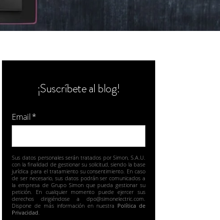
¡Suscríbete al blog!
Email
*
Sus datos personales serán tratados por Simon, S.A.U.
con la finalidad de gestionar su solicitud, siendo la base
jurídica para el tratamiento su consentimiento. En caso
de ser necesario, sus datos podrán ser comunicados a
la empresa de Grupo Simon que pueda gestionar su
petición. En cualquier momento puede ejercer sus
derechos dirigiéndose a dpo@simonelectric.com.
Dispone de más información en nuestra
Política de
Privacidad
.