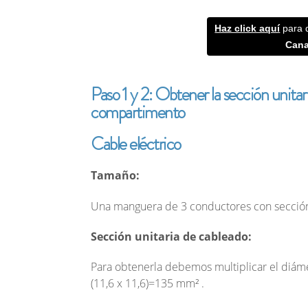
Haz click aquí
para 
Cana
Paso 1 y 2: Obtener la sección unitaria
compartimento
Cable eléctrico
Tamaño:
Una manguera de 3 conductores con sección
Sección unitaria de cableado:
Para obtenerla debemos multiplicar el diám
(11,6 x 11,6)=135 mm² .