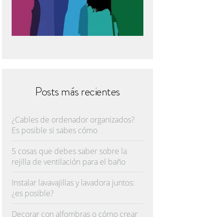
Posts más recientes
¿Cables de ordenador organizados?
Es posible si sabes cómo
5 cosas que debes saber sobre la
rejilla de ventilación para el baño
Instalar lavavajillas y lavadora juntos:
¿es posible?
Decorar con alfombras o cómo crear