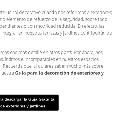
e un rol decorativo cuando nos referimos a exteriores;
omo elemento de refuerzo de la seguridad, sobre todo
pendientes o con movilidad reducida. En efecto, las
integrar en nuestras terrazas y jardines contribuirán de
mos con más detalle en otros posts. Por ahora, nos
, íntimos e incomparables en nuestros espacios
n.
Recuerda que, si quieres saber mucho más sobre
 nuestra
Guía para la decoración de exteriores y
ra descargar la
Guía Gratuita
:
de
exteriores
y
jardines