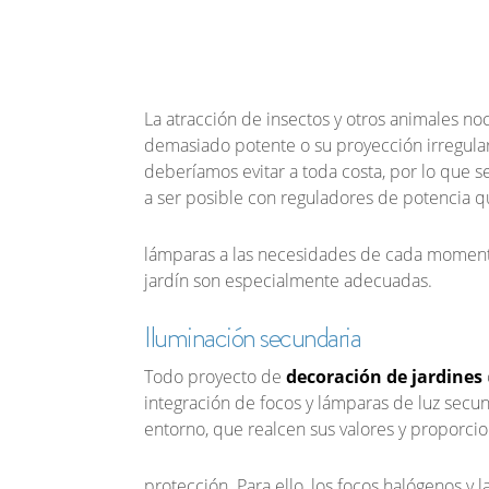
La atracción de insectos y otros animales n
demasiado potente o su proyección irregul
deberíamos evitar a toda costa, por lo que 
a ser posible
con reguladores de potencia qu
lámparas a las necesidades de cada momento. 
jardín
son especialmente adecuadas.
Iluminación secundaria
Todo proyecto de
decoración de jardines
integración de focos y lámparas de luz sec
entorno, que realcen sus valores y proporc
protección. Para ello, los
focos halógenos
y 