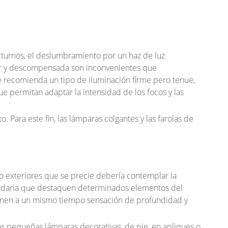
octurnos, el deslumbramiento por un haz de luz
ar y descompensada son inconvenientes que
se recomienda un tipo de iluminación firme pero tenue,
e permitan adaptar la intensidad de los focos y las
Para este fin, las l
ámparas colgantes
y las
farolas de
o exteriores que se precie debería contemplar la
undaria que destaquen determinados elementos del
ionen a un mismo tiempo sensación de
profundidad y
las pequeñas
lámparas decorativas
, de pie, en apliques o