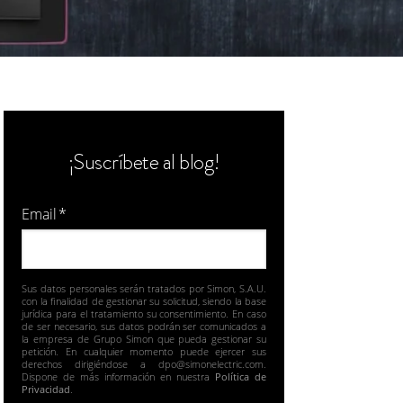
¡Suscríbete al blog!
Email
*
Sus datos personales serán tratados por Simon, S.A.U.
con la finalidad de gestionar su solicitud, siendo la base
jurídica para el tratamiento su consentimiento. En caso
de ser necesario, sus datos podrán ser comunicados a
la empresa de Grupo Simon que pueda gestionar su
petición. En cualquier momento puede ejercer sus
derechos dirigiéndose a dpo@simonelectric.com.
Dispone de más información en nuestra
Política de
Privacidad
.