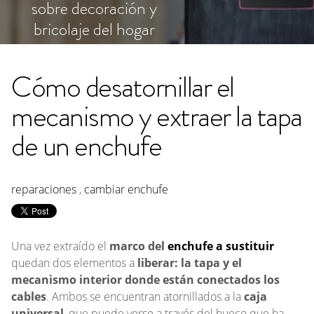
sobre decoración y
bricolaje del hogar
Cómo desatornillar el
mecanismo y extraer la tapa
de un enchufe
reparaciones
,
cambiar enchufe
Una vez extraído el
marco del
enchufe a sustituir
quedan dos elementos a
liberar: la tapa y el
mecanismo interior donde están conectados los
cables
. Ambos se encuentran atornillados a la
caja
universal
, que puede verse a través del hueco que ha