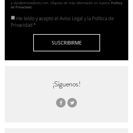
a dpo@simonelectric.com. Dispone de más información en nuestra
Política
de Privacidad
.
He leído y acepto el
Aviso Legal y la Política de
Privacidad
*
¡Síguenos!