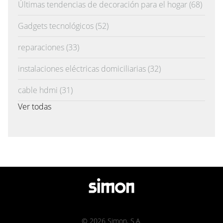
Últimas tendencias de decoración para el hogar
(68)
Gadgets tecnológicos
(52)
reparaciones
(33)
instalaciones eléctricas domiciliarias
(32)
cable hdmi
(31)
Ver todas
© 2026 Simon, S.A.