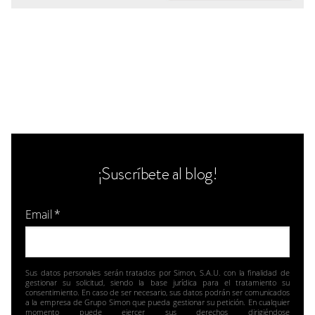
¡Suscríbete al blog!
Email
*
Sus datos personales serán tratados por Simon, S.A.U. con la finalidad de
gestionar su solicitud, siendo la base jurídica para el tratamiento su
consentimiento. En caso de ser necesario, sus datos podrán ser comunicados
a la empresa de Grupo Simon que pueda gestionar su petición. En cualquier
momento puede ejercer sus derechos dirigiéndose