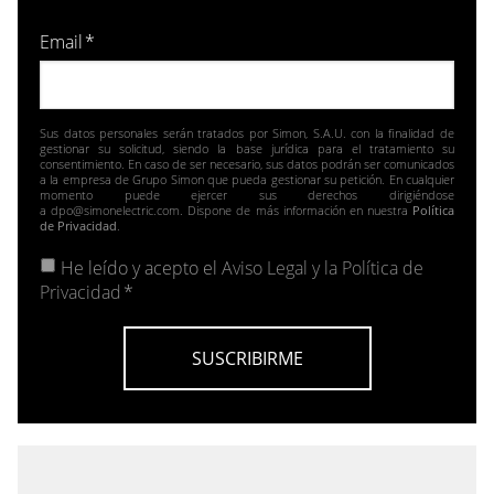
Email
*
Sus datos personales serán tratados por Simon, S.A.U. con la finalidad de
gestionar su solicitud, siendo la base jurídica para el tratamiento su
consentimiento. En caso de ser necesario, sus datos podrán ser comunicados
a la empresa de Grupo Simon que pueda gestionar su petición. En cualquier
momento puede ejercer sus derechos dirigiéndose
a dpo@simonelectric.com. Dispone de más información en nuestra
Política
de Privacidad
.
He leído y acepto el
Aviso Legal y la Política de
Privacidad
*