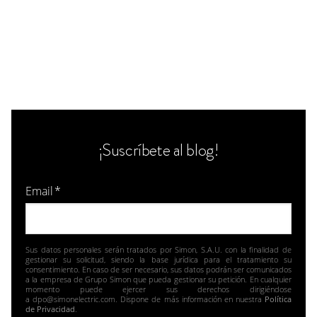
¡Suscríbete al blog!
Email
*
Sus datos personales serán tratados por Simon, S.A.U. con la finalidad de
gestionar su solicitud, siendo la base jurídica para el tratamiento su
consentimiento. En caso de ser necesario, sus datos podrán ser comunicados
a la empresa de Grupo Simon que pueda gestionar su petición. En cualquier
momento puede ejercer sus derechos dirigiéndose
a dpo@simonelectric.com. Dispone de más información en nuestra
Política
de Privacidad
.