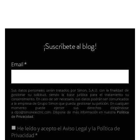
¡Suscríbete al blog!
Email
*
Sus datos personales serán tratados por Simon, S.A.U. con la finalidad de
gestionar su solicitud, siendo la base jurídica para el tratamiento su
consentimiento. En caso de ser necesario, sus datos podrán ser comunicados
a la empresa de Grupo Simon que pueda gestionar su petición. En cualquier
momento puede ejercer sus derechos dirigiéndose
a dpo@simonelectric.com. Dispone de más información en nuestra
Política
de Privacidad
.
He leído y acepto el
Aviso Legal y la Política de
Privacidad
*