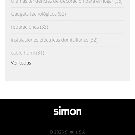
Últimas tendencias de decoración para el hogar
(68)
Gadgets tecnológicos
(52)
reparaciones
(33)
instalaciones eléctricas domiciliarias
(32)
cable hdmi
(31)
Ver todas
© 2026 Simon, S.A.