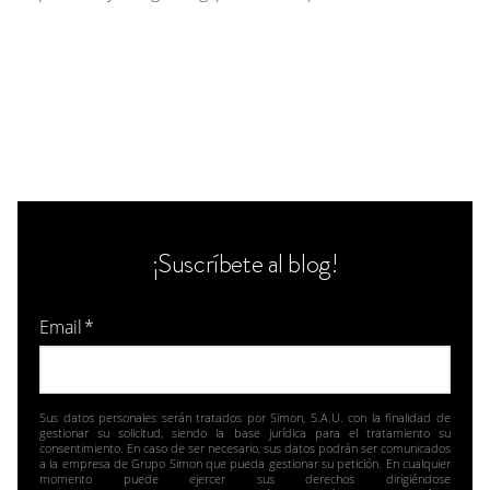
¡Suscríbete al blog!
Email
*
Sus datos personales serán tratados por Simon, S.A.U. con la finalidad de
gestionar su solicitud, siendo la base jurídica para el tratamiento su
consentimiento. En caso de ser necesario, sus datos podrán ser comunicados
a la empresa de Grupo Simon que pueda gestionar su petición. En cualquier
momento puede ejercer sus derechos dirigiéndose