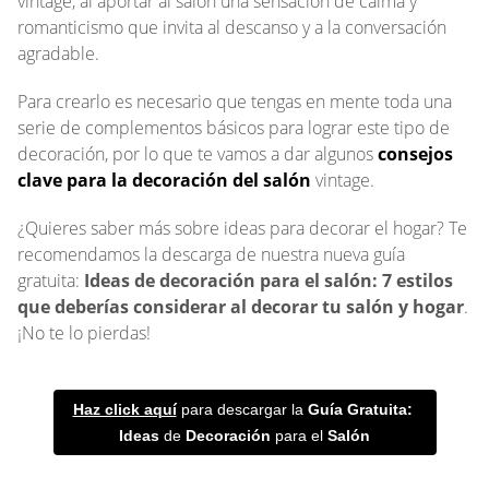
vintage, al aportar al salón una sensación de calma y
romanticismo que invita al descanso y a la conversación
agradable.
Para crearlo es necesario que tengas en mente toda una
serie de complementos básicos para lograr este tipo de
decoración, por lo que te vamos a dar algunos
consejos
clave para la decoración del salón
vintage.
¿Quieres saber más sobre ideas para decorar el hogar? Te
recomendamos la descarga de nuestra nueva guía
gratuita:
Ideas de decoración para el salón: 7 estilos
que deberías considerar al decorar tu salón y hogar
.
¡No te lo pierdas!
Haz click aquí
para descargar la
Guía Gratuita:
Ideas
de
Decoración
para el
Salón