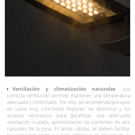
Ventilación y climatización naturales
: una
correcta ventilación permite mantener una temperatura
adecuada y confortable. Por ello, se recomienda (excepto
en casos muy concretos) disponer las oberturas y los
accesos necesarios para garantizar una adecuada
ventilación cruzada, aprovechando las corrientes de aire
naturales de la zona. En áreas cálidas, se deben facilitar