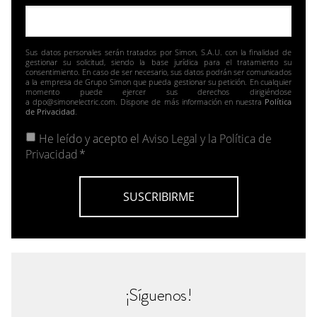
Sus datos personales serán tratados por Simon, S.A.U. con la finalidad de
gestionar su solicitud, siendo la base jurídica para el tratamiento su
consentimiento. En caso de ser necesario, sus datos podrán ser comunicados
a la empresa de Grupo Simon que pueda gestionar su petición. En cualquier
momento puede ejercer sus derechos dirigiéndose
a dpo@simonelectric.com. Dispone de más información en nuestra
Política
de Privacidad
.
He leído y acepto el
Aviso Legal y la Política de
Privacidad
*
¡Síguenos!