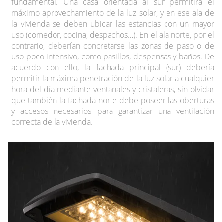
fundamental. Una casa orientada al sur permitirá el
máximo aprovechamiento de la luz solar, y en ese ala de
la vivienda se deben ubicar las estancias con un mayor
uso (comedor, cocina, despachos…). En el ala norte, por el
contrario, deberían concretarse las zonas de paso o de
uso poco intensivo, como pasillos, despensas y baños. De
acuerdo con ello, la fachada principal (sur) debería
permitir la máxima penetración de la luz solar a cualquier
hora del día mediante ventanales y cristaleras, sin olvidar
que también la fachada norte debe poseer las oberturas
y accesos necesarios para garantizar una ventilación
correcta de la vivienda.