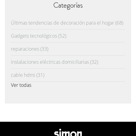
Categorías
Últimas tendencias de decoración para el hogar
(68)
Gadgets tecnológicos
(52)
reparaciones
(33)
instalaciones eléctricas domiciliarias
(32)
cable hdmi
(31)
Ver todas