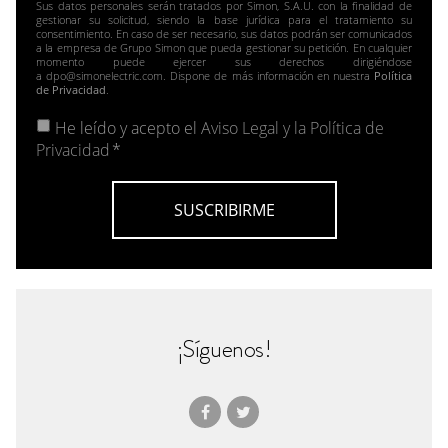
Sus datos personales serán tratados por Simon, S.A.U. con la finalidad de
gestionar su solicitud, siendo la base jurídica para el tratamiento su
consentimiento. En caso de ser necesario, sus datos podrán ser comunicados
a la empresa de Grupo Simon que pueda gestionar su petición. En cualquier
momento puede ejercer sus derechos dirigiéndose
a dpo@simonelectric.com. Dispone de más información en nuestra
Política
de Privacidad
.
He leído y acepto el
Aviso Legal y la Política de
Privacidad
*
¡Síguenos!