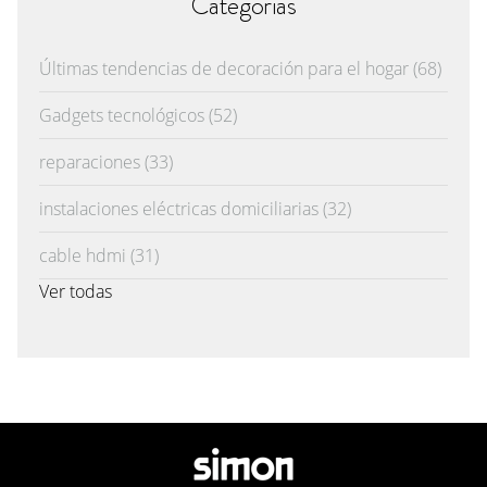
Categorías
Últimas tendencias de decoración para el hogar
(68)
Gadgets tecnológicos
(52)
reparaciones
(33)
instalaciones eléctricas domiciliarias
(32)
cable hdmi
(31)
Ver todas