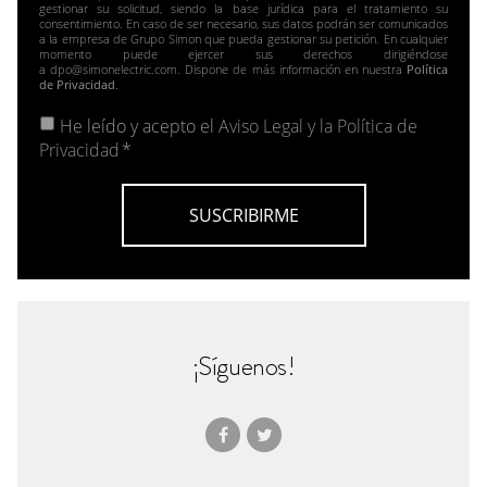
gestionar su solicitud, siendo la base jurídica para el tratamiento su
consentimiento. En caso de ser necesario, sus datos podrán ser comunicados
a la empresa de Grupo Simon que pueda gestionar su petición. En cualquier
momento puede ejercer sus derechos dirigiéndose
a dpo@simonelectric.com. Dispone de más información en nuestra
Política
de Privacidad
.
He leído y acepto el
Aviso Legal y la Política de
Privacidad
*
¡Síguenos!