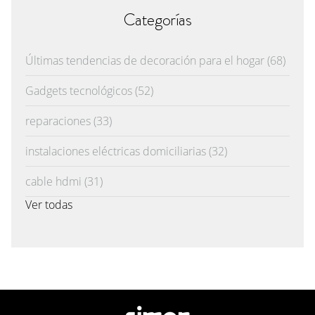
Categorías
Últimas tendencias de decoración para el hogar
(68)
Gadgets tecnológicos
(52)
reparaciones
(33)
instalaciones eléctricas domiciliarias
(32)
cable hdmi
(31)
Ver todas