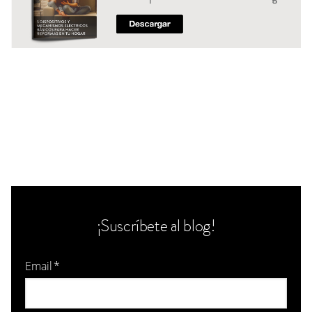
¡Suscríbete al blog!
Email
*