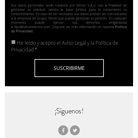
Sus datos personales serán tratados por Simon, S.A.U. con la finalidad de
gestionar su solicitud, siendo la base jurídica para el tratamiento su
consentimiento. En caso de ser necesario, sus datos podrán ser comunicados
a la empresa de Grupo Simon que pueda gestionar su petición. En cualquier
momento puede ejercer sus derechos dirigiéndose
a dpo@simonelectric.com. Dispone de más información en nuestra
Política
de Privacidad
.
He leído y acepto el
Aviso Legal y la Política de
Privacidad
*
¡Síguenos!