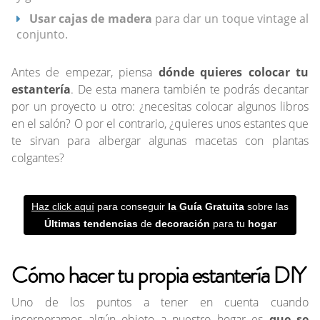
Usar cajas de madera
para dar un toque vintage al
conjunto.
Antes de empezar, piensa
dónde quieres colocar tu
estantería
. De esta manera también te podrás decantar
por un proyecto u otro: ¿necesitas colocar algunos libros
en el salón? O por el contrario, ¿quieres unos estantes que
te sirvan para albergar algunas macetas con plantas
colgantes?
Haz click aquí
para conseguir
la G
uía Gratuita
sobre las
Últimas
tendencias
de
decoración
para tu
hogar
Cómo hacer tu propia estantería DIY
Uno de los puntos a tener en cuenta cuando
incorporamos algún objeto a nuestro hogar es
que se