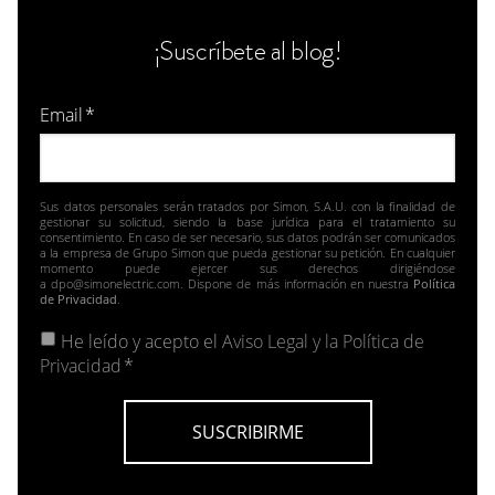
¡Suscríbete al blog!
Email
*
Sus datos personales serán tratados por Simon, S.A.U. con la finalidad de
gestionar su solicitud, siendo la base jurídica para el tratamiento su
consentimiento. En caso de ser necesario, sus datos podrán ser comunicados
a la empresa de Grupo Simon que pueda gestionar su petición. En cualquier
momento puede ejercer sus derechos dirigiéndose
a dpo@simonelectric.com. Dispone de más información en nuestra
Política
de Privacidad
.
He leído y acepto el
Aviso Legal y la Política de
Privacidad
*