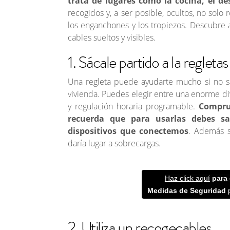
trata de lugares como la cocina, el d
recogidos y, a ser posible, ocultos, no solo
los enganchones y los tropiezos. Descubre a 
cables sueltos y visibles.
1. Sácale partido a la regletas
Una regleta puede ayudarte mucho si no 
vivienda. Puedes elegir entre una enorme div
y regulación horaria programable.
Compru
recuerda que para usarlas debes sab
dispositivos que conectemos
. Además s
daría lugar a sobrecargas.
Haz click aquí
para 
Medidas de Seguridad
p
2. Utiliza un recogecables