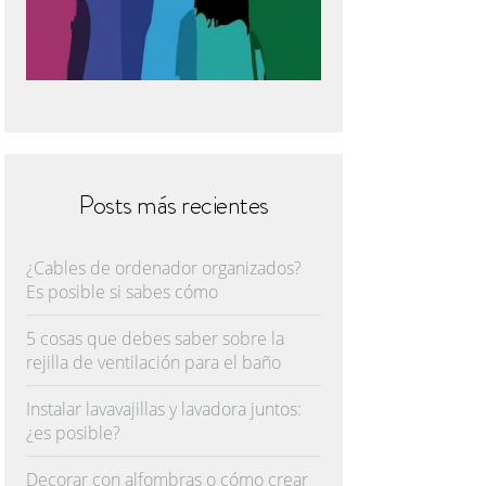
Posts más recientes
¿Cables de ordenador organizados?
Es posible si sabes cómo
5 cosas que debes saber sobre la
rejilla de ventilación para el baño
Instalar lavavajillas y lavadora juntos:
¿es posible?
Decorar con alfombras o cómo crear