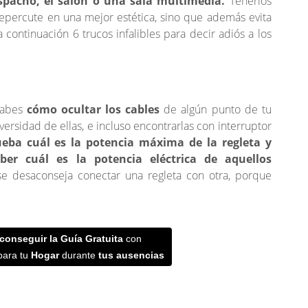
espacho, el salón o una sala multimedia.
Tenerlos
 repercute en una mejor estética, sino que además evita
continuación 6 trucos infalibles para decir adiós a los
sabes
cómo ocultar los cables
de algún punto de tu
ersidad de ellas, e incluso encontrarlas con interruptor
eba cuál es la potencia máxima de la regleta y
er cuál es la potencia eléctrica de aquellos
e desaconseja conectar una regleta con otra, porque
conseguir la G
uía Gratuita
con
ara tu
Hogar
durante
tus ausencias