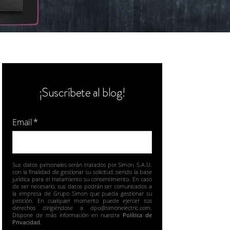
¡Suscríbete al blog!
Email
*
Sus datos personales serán tratados por Simon, S.A.U.
con la finalidad de gestionar su solicitud, siendo la base
jurídica para el tratamiento su consentimiento. En caso
de ser necesario, sus datos podrán ser comunicados a
la empresa de Grupo Simon que pueda gestionar su
petición. En cualquier momento puede ejercer sus
derechos dirigiéndose a dpo@simonelectric.com.
Dispone de más información en nuestra
Política de
Privacidad
.