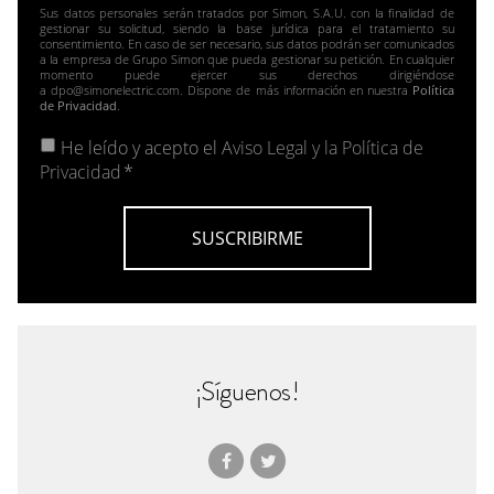
Sus datos personales serán tratados por Simon, S.A.U. con la finalidad de
gestionar su solicitud, siendo la base jurídica para el tratamiento su
consentimiento. En caso de ser necesario, sus datos podrán ser comunicados
a la empresa de Grupo Simon que pueda gestionar su petición. En cualquier
momento puede ejercer sus derechos dirigiéndose
a dpo@simonelectric.com. Dispone de más información en nuestra
Política
de Privacidad
.
He leído y acepto el
Aviso Legal y la Política de
Privacidad
*
¡Síguenos!