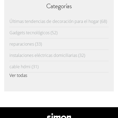
Categorías
Últimas tendencias de decoración para el hogar
(68)
Gadgets tecnológicos
(52)
reparaciones
(33)
instalaciones eléctricas domiciliarias
(32)
cable hdmi
(31)
Ver todas